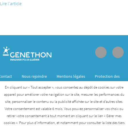
Lire l'article
Contact
Nous rejoindre
Mentions légales
Protection des
données personnelles
En cliquant sur « Tout accepter », vous consentez au dépôt de cookies sur votre
appareil pour améliorer votre navigation sur le site, mesurer les performances du
site, personnaliser le contenu ou la publicité affichée sur le site et d’autres sites.
Généthon est membre de l’Institut des biothérapies
Votre consentement est valable 6 mois. Vous pouvez personnaliser vos choix ou
des maladies rares créé par l’AFM- Téléthon
retirer votre consentement à tout moment en cliquant sur le lien « Gérer mes
cookies ». Pour plus d’information, et notamment pour consulter la liste des tiers
AFM-TÉLÉTHON
INSTITUT DES BIOTHÉRAPIES