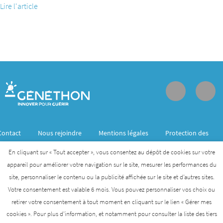
Lire l'article
Contact
Nous rejoindre
Mentions légales
Protection des
données personnelles
En cliquant sur « Tout accepter », vous consentez au dépôt de cookies sur votre
appareil pour améliorer votre navigation sur le site, mesurer les performances du
site, personnaliser le contenu ou la publicité affichée sur le site et d’autres sites.
Généthon est membre de l’Institut des biothérapies
Votre consentement est valable 6 mois. Vous pouvez personnaliser vos choix ou
des maladies rares créé par l’AFM- Téléthon
retirer votre consentement à tout moment en cliquant sur le lien « Gérer mes
cookies ». Pour plus d’information, et notamment pour consulter la liste des tiers
AFM-TÉLÉTHON
INSTITUT DES BIOTHÉRAPIES