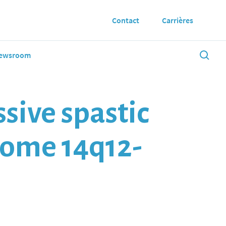
Contact
Carrières
ewsroom
sive spastic
some 14q12-