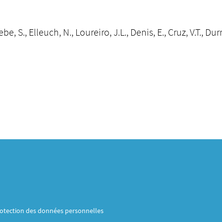
be, S., Elleuch, N., Loureiro, J.L., Denis, E., Cruz, V.T., D
otection des données personnelles