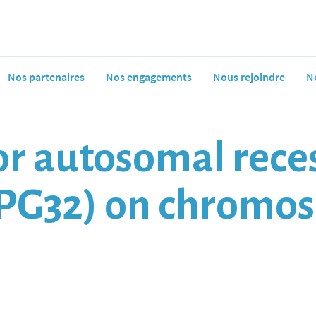
Nos partenaires
Nos engagements
Nous rejoindre
N
or autosomal reces
SPG32) on chromo