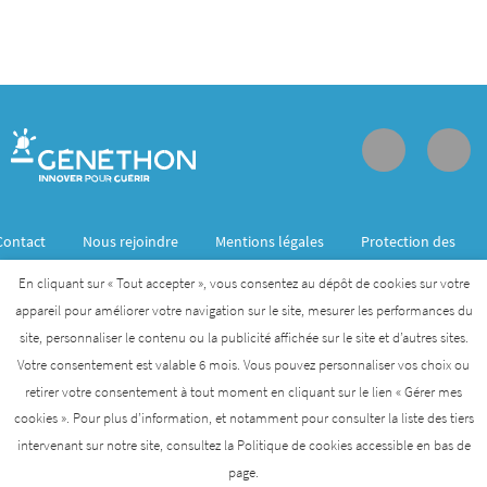
Contact
Nous rejoindre
Mentions légales
Protection des
données personnelles
En cliquant sur « Tout accepter », vous consentez au dépôt de cookies sur votre
appareil pour améliorer votre navigation sur le site, mesurer les performances du
site, personnaliser le contenu ou la publicité affichée sur le site et d’autres sites.
Généthon est membre de l’Institut des biothérapies
Votre consentement est valable 6 mois. Vous pouvez personnaliser vos choix ou
des maladies rares créé par l’AFM- Téléthon
retirer votre consentement à tout moment en cliquant sur le lien « Gérer mes
cookies ». Pour plus d’information, et notamment pour consulter la liste des tiers
AFM-TÉLÉTHON
INSTITUT DES BIOTHÉRAPIES
intervenant sur notre site, consultez la Politique de cookies accessible en bas de
page.
GENETHON
INSTITUT DE MYOLOGIE
I-STEM