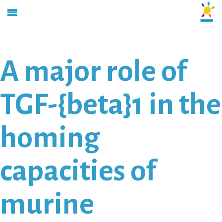
A major role of
TGF-{beta}1 in the
homing
capacities of
murine