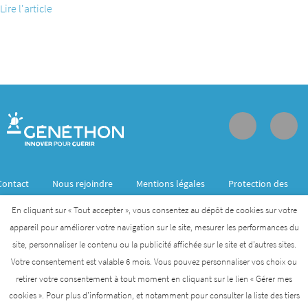
Lire l'article
Contact
Nous rejoindre
Mentions légales
Protection des
données personnelles
En cliquant sur « Tout accepter », vous consentez au dépôt de cookies sur votre
appareil pour améliorer votre navigation sur le site, mesurer les performances du
site, personnaliser le contenu ou la publicité affichée sur le site et d’autres sites.
Généthon est membre de l’Institut des biothérapies
Votre consentement est valable 6 mois. Vous pouvez personnaliser vos choix ou
des maladies rares créé par l’AFM- Téléthon
retirer votre consentement à tout moment en cliquant sur le lien « Gérer mes
cookies ». Pour plus d’information, et notamment pour consulter la liste des tiers
AFM-TÉLÉTHON
INSTITUT DES BIOTHÉRAPIES