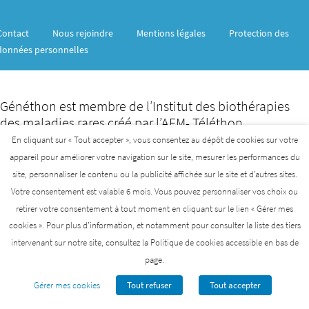
Contact
Nous rejoindre
Mentions légales
Protection des
données personnelles
Généthon est membre de l’Institut des biothérapies
des maladies rares créé par l’AFM- Téléthon
En cliquant sur « Tout accepter », vous consentez au dépôt de cookies sur votre
AFM-TÉLÉTHON
INSTITUT DES BIOTHÉRAPIES
appareil pour améliorer votre navigation sur le site, mesurer les performances du
site, personnaliser le contenu ou la publicité affichée sur le site et d’autres sites.
GENETHON
INSTITUT DE MYOLOGIE
I-STEM
Votre consentement est valable 6 mois. Vous pouvez personnaliser vos choix ou
retirer votre consentement à tout moment en cliquant sur le lien « Gérer mes
cookies ». Pour plus d’information, et notamment pour consulter la liste des tiers
intervenant sur notre site, consultez la Politique de cookies accessible en bas de
page.
Gérer mes cookies
Tout refuser
Tout accepter