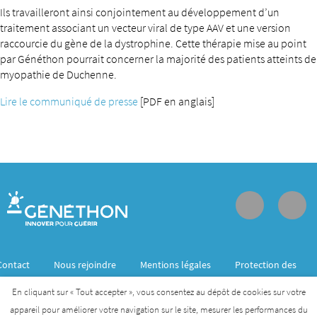
Ils travailleront ainsi conjointement au développement d’un
traitement associant un vecteur viral de type AAV et une version
raccourcie du gène de la dystrophine. Cette thérapie mise au point
par Généthon pourrait concerner la majorité des patients atteints de
myopathie de Duchenne.
Lire le communiqué de presse
[PDF en anglais]
Contact
Nous rejoindre
Mentions légales
Protection des
données personnelles
En cliquant sur « Tout accepter », vous consentez au dépôt de cookies sur votre
appareil pour améliorer votre navigation sur le site, mesurer les performances du