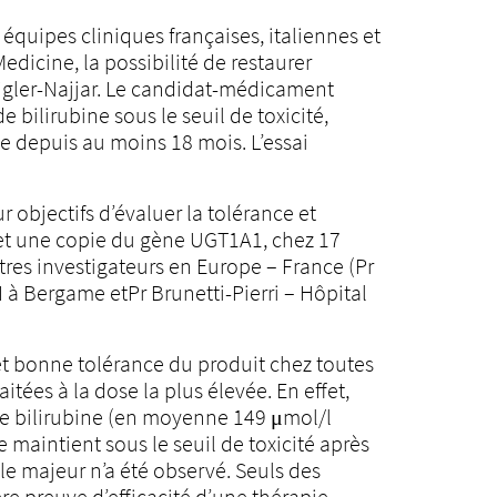
quipes cliniques françaises, italiennes et
dicine, la possibilité de restaurer
rigler-Najjar. Le candidat-médicament
 bilirubine sous le seuil de toxicité,
ie depuis au moins 18 mois. L’essai
 objectifs d’évaluer la tolérance et
t une copie du gène UGT1A1, chez 17
tres investigateurs en Europe – France (Pr
I à Bergame etPr Brunetti-Pierri – Hôpital
et bonne tolérance du produit chez toutes
itées à la dose la plus élevée. En effet,
de bilirubine (en moyenne 149 μmol/l
e maintient sous le seuil de toxicité après
le majeur n’a été observé. Seuls des
ère preuve d’efficacité d’une thérapie