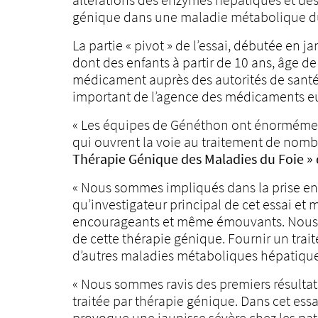
génique dans une maladie métabolique du
La partie « pivot » de l’essai, débutée en 
dont des enfants à partir de 10 ans, âge d
médicament auprès des autorités de santé
important de l’agence des médicaments eu
« Les équipes de Généthon ont énormément t
qui ouvrent la voie au traitement de nom
Thérapie Génique des Maladies du Foie »
« Nous sommes impliqués dans la prise en c
qu’investigateur principal de cet essai et
encourageants et même émouvants. Nous esp
de cette thérapie génique. Fournir un trai
d’autres maladies métaboliques hépatique
« Nous sommes ravis des premiers résultats
traitée par thérapie génique. Dans cet ess
provoque une jaunisse sévère chez les pat