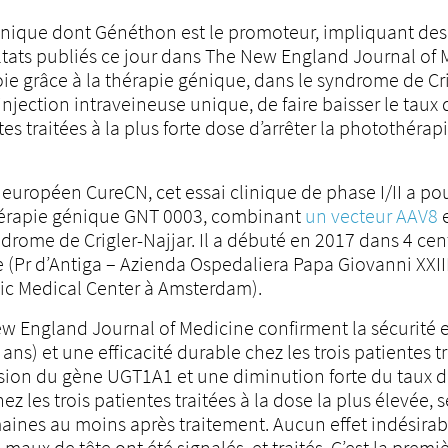
nique dont Généthon est le promoteur, impliquant des é
ltats publiés ce jour dans The New England Journal of Me
oie grâce à la thérapie génique, dans le syndrome de C
jection intraveineuse unique, de faire baisser le taux de
s traitées à la plus forte dose d’arrêter la photothérap
uropéen CureCN, cet essai clinique de phase I/II a pour
thérapie génique GNT 0003, combinant
un vecteur AAV8
e
drome de Crigler-Najjar. Il a débuté en 2017 dans 4 cen
e (Pr d’Antiga – Azienda Ospedaliera Papa Giovanni XXII
mic Medical Center à Amsterdam).
ew England Journal of Medicine confirment la sécurité 
ans) et une efficacité durable chez les trois patientes tra
ession du gène UGT1A1 et une diminution forte du taux 
z les trois patientes traitées à la dose la plus élevée, s
aines au moins après traitement. Aucun effet indésirab
aux de tête ont été signalés, et traités. C’est la premi