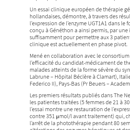
Un essai clinique européen de thérapie gé
hollandaises, démontre, à travers des résu
l’expression de l’enzyme UGT1A1 dans le f
conçu à Généthon a ainsi permis, par une in
suffisamment pour permettre aux 3 patiente
clinique est actuellement en phase pivot.
Mené en collaboration avec le consortium e
l’efficacité du candidat-médicament de 
malades atteints de la forme sévère du syn
Labrune – Hôpital Béclère à Clamart), Itali
Federico II), Pays-Bas (Pr Beuers – Acade
Les premiers résultats publiés dans The N
les patientes traitées (5 femmes de 21 à 30 
l’essai montre une restauration de l’expr
contre 351 μmol/l avant traitement) qui, che
l’arrêt de la photothérapie pendant 80 sem
altérations des enzymes hépatiques et des m