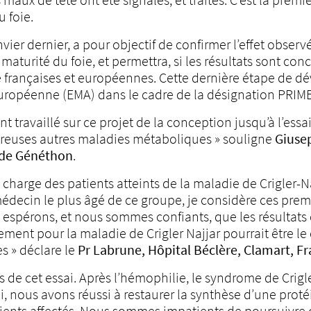
 foie.
janvier dernier, a pour objectif de confirmer l’effet ob
e maturité du foie, et permettra, si les résultats sont 
 françaises et européennes. Cette dernière étape de d
ropéenne (EMA) dans le cadre de la désignation PRIME 
ravaillé sur ce projet de la conception jusqu’à l’essai
breuses autres maladies métaboliques » souligne
Giusep
 de Généthon
.
harge des patients atteints de la maladie de Crigler-Na
 médecin le plus âgé de ce groupe, je considère ces prem
érons, et nous sommes confiants, que les résultats de
tement pour la maladie de Crigler Najjar pourrait être 
s » déclare le
Pr Labrune, Hôpital Béclère, Clamart, F
 de cet essai. Après l’hémophilie, le syndrome de Crigl
ai, nous avons réussi à restaurer la synthèse d’une prot
ients affectés. Nous sommes impatients de poursuivre c