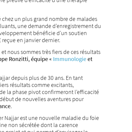
servé chez un plus grand nombre de malades
concluants, une demande d’enregistrement du
éveloppement bénéficie d’un soutien
reçue en janvier dernier.
 et nous sommes très fiers de ces résultats
pe Ronzitti, équipe «
Immunologie
et
jjar depuis plus de 30 ans. En tant
iers résultats comme excitants,
 la phase pivot confirmeront l’efficacité
le début de nouvelles aventures pour
rance
.
er Najjar est une nouvelle maladie du foie
éine non sécrétée dont la carence
e projet et qui permet d’envisager le