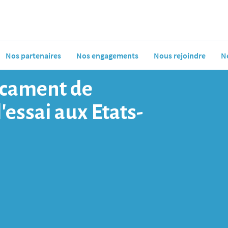
Nos partenaires
Nos engagements
Nous rejoindre
N
icament de
’essai aux Etats-