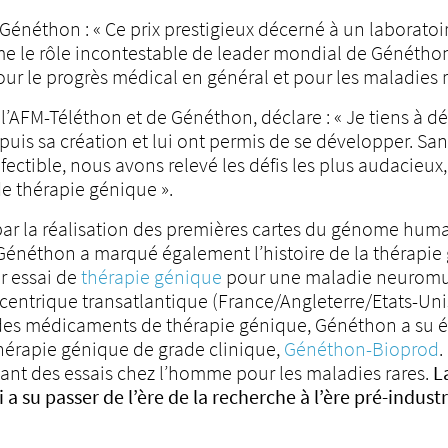
Généthon : « Ce prix prestigieux décerné à un laboratoi
rme le rôle incontestable de leader mondial de Généth
r le progrès médical en général et pour les maladies ra
AFM-Téléthon et de Généthon, déclare : « Je tiens à déd
is sa création et lui ont permis de se développer. Sans
éfectible, nous avons relevé les défis les plus audacieu
 thérapie génique ».
 par la réalisation des premières cartes du génome humai
Généthon a marqué également l’histoire de la thérapie 
er essai de
thérapie génique
pour une maladie neuromus
centrique transatlantique (France/Angleterre/Etats-Uni
des médicaments de thérapie génique, Généthon a su év
érapie génique de grade clinique,
Généthon-Bioprod
.
nt des essais chez l’homme pour les maladies rares.
L
 su passer de l’ère de la recherche à l’ère pré-industri