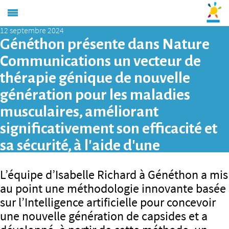
12 septembre 2024
Généthon présente dans Nature
Communications un vecteur de
thérapie génique de nouvelle
génération pour les maladies
musculaires, améliorant
significativement son efficacité et
sa sécurité, à l’aide d’une
méthodologie prédictive basée sur
L’équipe d’Isabelle Richard à Généthon a mis
l’IA
au point une méthodologie innovante basée
sur l’Intelligence artificielle pour concevoir
une nouvelle génération de capsides et a