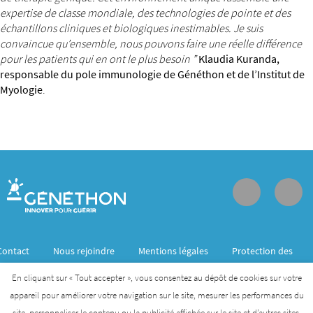
expertise de classe mondiale, des technologies de pointe et des
échantillons cliniques et biologiques inestimables. Je suis
convaincue qu’ensemble, nous pouvons faire une réelle différence
pour les patients qui en ont le plus besoin ”
Klaudia Kuranda,
responsable du pole immunologie de Généthon et de l’Institut de
Myologie
.
Contact
Nous rejoindre
Mentions légales
Protection des
données personnelles
En cliquant sur « Tout accepter », vous consentez au dépôt de cookies sur votre
appareil pour améliorer votre navigation sur le site, mesurer les performances du
site, personnaliser le contenu ou la publicité affichée sur le site et d’autres sites.