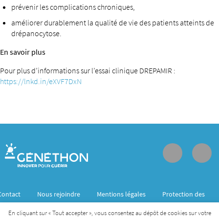
prévenir les complications chroniques,
améliorer durablement la qualité de vie des patients atteints de
drépanocytose.
En savoir plus
Pour plus d’informations sur l’essai clinique DREPAMIR :
https://lnkd.in/eXVF7DxN
Contact
Nous rejoindre
Mentions légales
Protection des
données personnelles
En cliquant sur « Tout accepter », vous consentez au dépôt de cookies sur votre