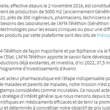
rielle, effective depuis le 2 novembre 2016, est constitu
ment de production de 5000 m2 (anciennement Généthon
2021, près de 300 ingénieurs, pharmaciens, techniciens e
x besoins des laboratoires de l’AFM-Téléthon (Généthon 
otechnologies pour les essais cliniques ou pour une dif
es produits par cette plateforme sont des lots de
thérap
M-Téléthon de façon majoritaire et par Bpifrance via le 
de l’Etat. L’AFM-Téléthon apporte le savoir-faire dévelo
uctions déjà existantes, et investira, d’ici 2022, 37,5 mi
 Programme d’Investissements d’Avenir.
vel acteur pharmaceutique est l’étape indispensable pou
de malades et parents de malades, notre mission n’est p
ongtemps considérées comme incurables. Ce nouvel act
a stratégie d’intérêt général que nous menons depuis touj
ntifiques en médicaments efficaces et de tenir la prom
r et déterminés à concrétiser notre objectif de prix jus