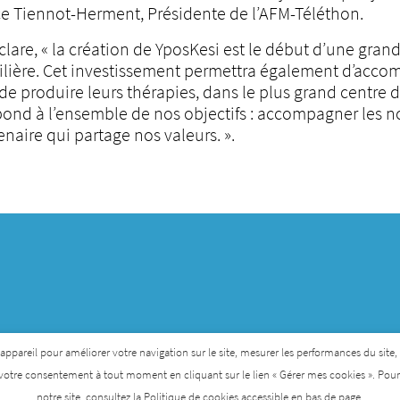
ence Tiennot-Herment, Présidente de l’AFM-Téléthon.
lare, « la création de YposKesi est le début d’une gran
filière. Cet investissement permettra également d’acco
e produire leurs thérapies, dans le plus grand centre d
épond à l’ensemble de nos objectifs : accompagner les no
enaire qui partage nos valeurs. ».
otection des données personnelles
pareil pour améliorer votre navigation sur le site, mesurer les performances du site, per
votre consentement à tout moment en cliquant sur le lien « Gérer mes cookies ». Pour p
notre site, consultez la Politique de cookies accessible en bas de page.