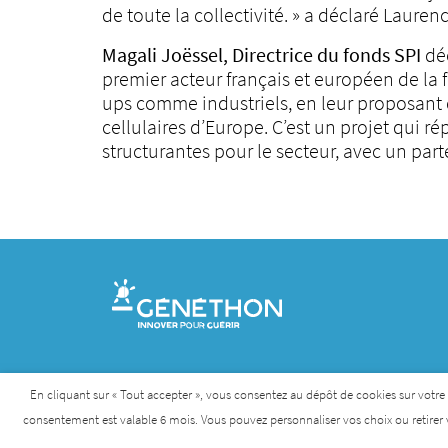
de toute la collectivité. » a déclaré Laur
Magali Joëssel, Directrice du fonds SPI
déc
premier acteur français et européen de la 
ups comme industriels, en leur proposant d
cellulaires d’Europe. C’est un projet qui r
structurantes pour le secteur, avec un part
Contact
Nous rejoindre
Mentions légales
Pr
En cliquant sur « Tout accepter », vous consentez au dépôt de cookies sur votre ap
consentement est valable 6 mois. Vous pouvez personnaliser vos choix ou retirer 