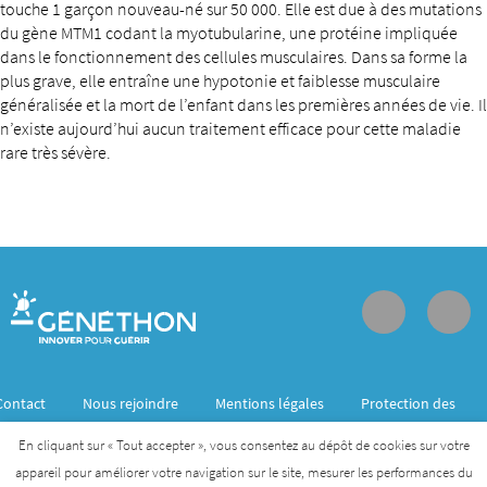
touche 1 garçon nouveau-né sur 50 000. Elle est due à des mutations
du gène MTM1 codant la myotubularine, une protéine impliquée
dans le fonctionnement des cellules musculaires. Dans sa forme la
plus grave, elle entraîne une hypotonie et faiblesse musculaire
généralisée et la mort de l’enfant dans les premières années de vie. Il
n’existe aujourd’hui aucun traitement efficace pour cette maladie
rare très sévère.
Contact
Nous rejoindre
Mentions légales
Protection des
données personnelles
En cliquant sur « Tout accepter », vous consentez au dépôt de cookies sur votre
appareil pour améliorer votre navigation sur le site, mesurer les performances du