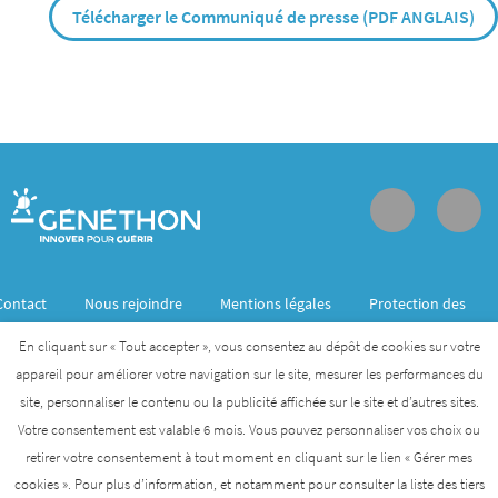
Télécharger le Communiqué de presse (PDF ANGLAIS)
Contact
Nous rejoindre
Mentions légales
Protection des
données personnelles
En cliquant sur « Tout accepter », vous consentez au dépôt de cookies sur votre
appareil pour améliorer votre navigation sur le site, mesurer les performances du
site, personnaliser le contenu ou la publicité affichée sur le site et d’autres sites.
Généthon est membre de l’Institut des biothérapies
Votre consentement est valable 6 mois. Vous pouvez personnaliser vos choix ou
des maladies rares créé par l’AFM- Téléthon
retirer votre consentement à tout moment en cliquant sur le lien « Gérer mes
cookies ». Pour plus d’information, et notamment pour consulter la liste des tiers
AFM-TÉLÉTHON
INSTITUT DES BIOTHÉRAPIES