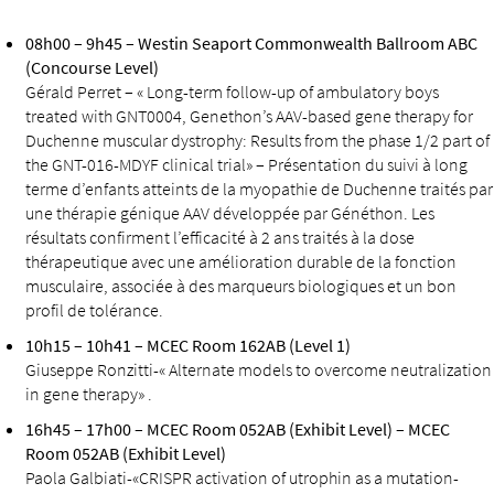
08h00 – 9h45 – Westin Seaport Commonwealth Ballroom ABC
(Concourse Level)
Gérald Perret – « Long-term follow-up of ambulatory boys
treated with GNT0004, Genethon’s AAV-based gene therapy for
Duchenne muscular dystrophy: Results from the phase 1/2 part of
the GNT-016-MDYF clinical trial» – Présentation du suivi à long
terme d’enfants atteints de la myopathie de Duchenne traités par
une thérapie génique AAV développée par Généthon. Les
résultats confirment l’efficacité à 2 ans traités à la dose
thérapeutique avec une amélioration durable de la fonction
musculaire, associée à des marqueurs biologiques et un bon
profil de tolérance.
10h15 – 10h41 – MCEC Room 162AB (Level 1)
Giuseppe Ronzitti-« Alternate models to overcome neutralization
in gene therapy» .
16h45 – 17h00 – MCEC Room 052AB (Exhibit Level) – MCEC
Room 052AB (Exhibit Level)
Paola Galbiati-«CRISPR activation of utrophin as a mutation-