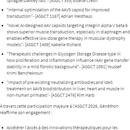
Sprague-Dawley rats”- [ASGCT 353] Estelle Creoff
“Internal optimization of the AAV5 capsid for improved
transduction”- [ASGCT 1167] Adrian Westhaus
“Novel AI-designed AAV capsids targeting Integrin alpha V beta 6
shows superior muscle transduction, especially in diaphragm and
enables effective low-dose gene therapy in muscular dystrophy
models”- [ASGCT 1489] Isabelle Richard
“Therapeutic challenges in Glycogen Storage Disease type III:
how proliferation and inflammation influence rAAV gene transfer
stability in a mild fibrotic background”- [ASGCT 1891] Youssef
Krimi Benchekroun
“Impact of pre-existing neutralizing antibodies and IdeS
treatment on AAV9 biodistribution in liver, heart and muscle in
non-human primates”- [ASGCT 2476] Rim Harb
À travers cette participation majeure à l’ASGCT 2026, Généthon
réaffirme son engagement :
Accélérer l’accès à des innovations thérapeutiques pour les