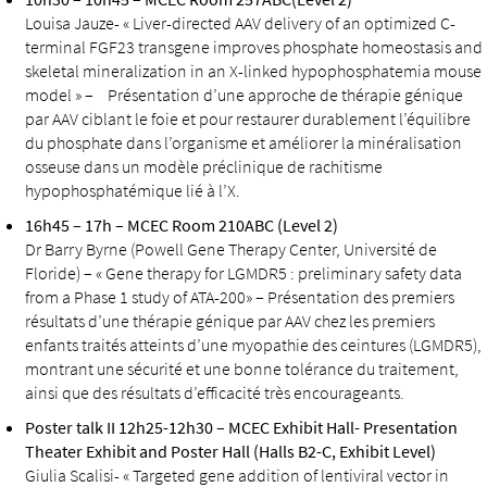
Louisa Jauze- « Liver-directed AAV delivery of an optimized C-
terminal FGF23 transgene improves phosphate homeostasis and
skeletal mineralization in an X-linked hypophosphatemia mouse
model » – Présentation d’une approche de thérapie génique
par AAV ciblant le foie et pour restaurer durablement l’équilibre
du phosphate dans l’organisme et améliorer la minéralisation
osseuse dans un modèle préclinique de rachitisme
hypophosphatémique lié à l’X.
16h45 – 17h – MCEC Room 210ABC (Level 2)
Dr Barry Byrne (Powell Gene Therapy Center, Université de
Floride) – « Gene therapy for LGMDR5 : preliminary safety data
from a Phase 1 study of ATA-200» – Présentation des premiers
résultats d’une thérapie génique par AAV chez les premiers
enfants traités atteints d’une myopathie des ceintures (LGMDR5),
montrant une sécurité et une bonne tolérance du traitement,
ainsi que des résultats d’efficacité très encourageants.
Poster talk II 12h25-12h30 – MCEC Exhibit Hall- Presentation
Theater Exhibit and Poster Hall (Halls B2-C, Exhibit Level)
Giulia Scalisi- « Targeted gene addition of lentiviral vector in