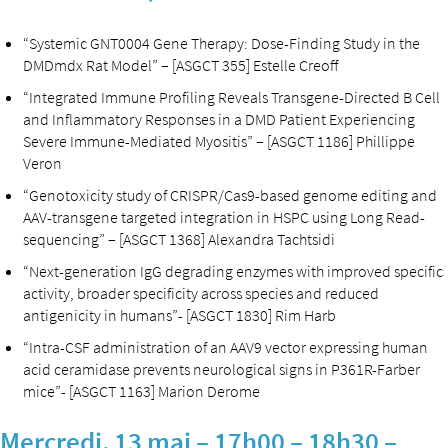
“Systemic GNT0004 Gene Therapy: Dose-Finding Study in the
DMDmdx Rat Model” – [ASGCT 355] Estelle Creoff
“Integrated Immune Profiling Reveals Transgene-Directed B Cell
and Inflammatory Responses in a DMD Patient Experiencing
Severe Immune-Mediated Myositis” – [ASGCT 1186] Phillippe
Veron
“Genotoxicity study of CRISPR/Cas9-based genome editing and
AAV-transgene targeted integration in HSPC using Long Read-
sequencing” – [ASGCT 1368] Alexandra Tachtsidi
“Next-generation IgG degrading enzymes with improved specific
activity, broader specificity across species and reduced
antigenicity in humans”- [ASGCT 1830] Rim Harb
“Intra-CSF administration of an AAV9 vector expressing human
acid ceramidase prevents neurological signs in P361R-Farber
mice”- [ASGCT 1163] Marion Derome
Mercredi, 13 mai – 17h00 – 18h30 –