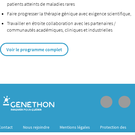
patients atteints de maladies rares
Faire progresser la thérapie génique avec exigence scientifique,
Travailler en étroite collaboration avec les partenaires /
communautés académiques, cliniques et industrielles
Voir le programme complet
Contact
Nous rejoindre
Mentions légales
Protection des
données personnelles