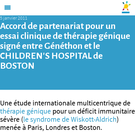
5 janvier 2011
Accord de partenariat pour un
essai clinique de thérapie génique
signé entre Généthon et le
CHILDREN’S HOSPITAL de
BOSTON
Une étude internationale multicentrique de
thérapie génique
pour un déficit immunitaire
sévère (
le syndrome de Wiskott-Aldrich
)
menée à Paris, Londres et Boston.