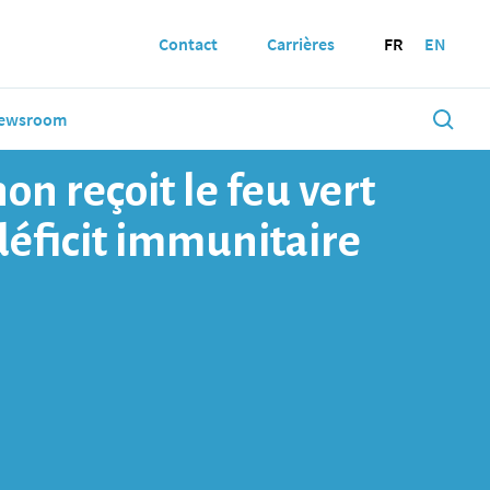
Contact
Carrières
FR
EN
ewsroom
n reçoit le feu vert
déficit immunitaire