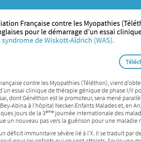
iation Française contre les Myopathies (Téléth
anglaises pour le démarrage d’un essai cliniqu
e syndrome de Wiskott-Aldrich (WAS).
Téléc
rançaise contre les Myopathies (Téléthon), vient d’obteni
’un essai clinique de thérapie génique de phase I/II pou
ai, dont Généthon est le promoteur, sera mené parallèle
ey-Abina à l’hôpital Necker-Enfants Malades et, en Angl
ème
ques jours de la 3
journée internationale des maladie
ue un nouveau pas vers la guérison pour une maladie r
 déficit immunitaire sévère lié à l’X. Il se traduit par 
éservé pour les enfants qui en sont atteints. Seule une g