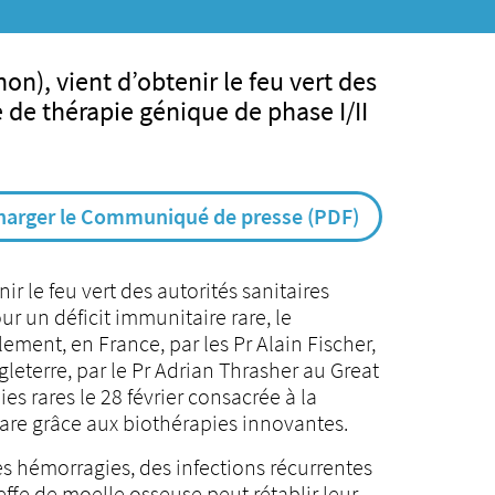
on), vient d’obtenir le feu vert des
e de thérapie génique de phase I/II
harger le Communiqué de presse (PDF)
r le feu vert des autorités sanitaires
r un déficit immunitaire rare, le
ment, en France, par les Pr Alain Fischer,
eterre, par le Pr Adrian Thrasher au Great
s rares le 28 février consacrée à la
are grâce aux biothérapies innovantes.
des hémorragies, des infections récurrentes
reffe de moelle osseuse peut rétablir leur