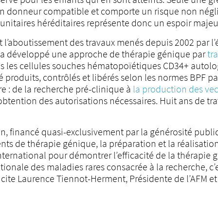
un donneur compatible et comporte un risque non négli
mmunitaires héréditaires représente donc un espoir maje
est l’aboutissement des travaux menés depuis 2002 par l
y a développé une approche de thérapie génique par
tr
dans les cellules souches hématopoïétiques CD34+ autolog
é produits, contrôlés et libérés selon les normes BPF p
e : de la recherche pré-clinique à
la production des ve
 l’obtention des autorisations nécessaires. Huit ans de t
on, financé quasi-exclusivement par la générosité publi
 de thérapie génique, la préparation et la réalisation d
nternational pour démontrer l’efficacité de la thérapie 
tionale des maladies rares consacrée à la recherche, c’
icite Laurence Tiennot-Herment, Présidente de l’AFM e